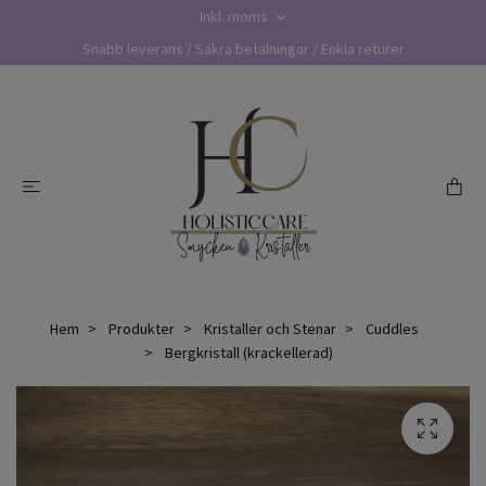
Inkl. moms
Snabb leverans / Säkra betalningar / Enkla returer
Hem
Produkter
Kristaller och Stenar
Cuddles
Bergkristall (krackellerad)