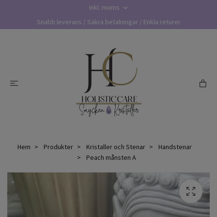
Inkl. moms
Snabb leverans / Säkra betalningar / Enkla returer
Hem
Produkter
Kristaller och Stenar
Handstenar
Peach månsten A