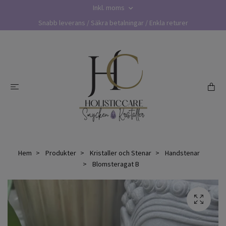
Inkl. moms
Snabb leverans / Säkra betalningar / Enkla returer
Hem
Produkter
Kristaller och Stenar
Handstenar
Blomsteragat B