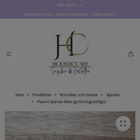
Inkl. moms
Snabb leverans / Säkra betalningar / Enkla returer
Hem
Produkter
Kristaller och Stenar
Hjärtan
Fluorit Hjärtan liten (grön/regnsbågs)