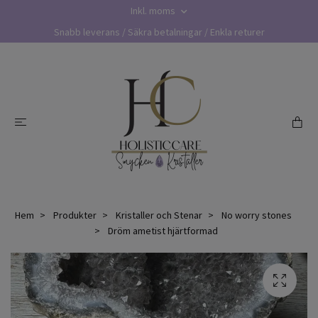
Inkl. moms
Snabb leverans / Säkra betalningar / Enkla returer
Hem
Produkter
Kristaller och Stenar
No worry stones
Dröm ametist hjärtformad