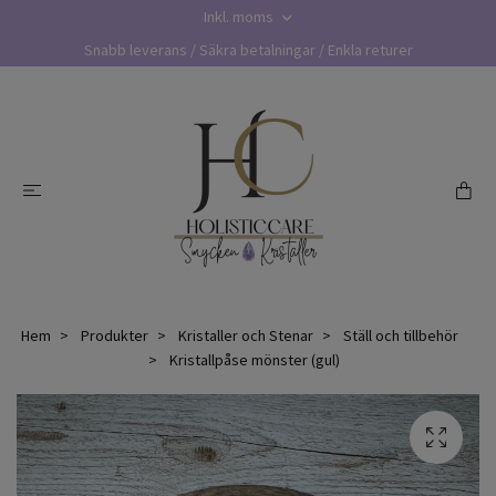
Inkl. moms
Snabb leverans / Säkra betalningar / Enkla returer
Hem
Produkter
Kristaller och Stenar
Ställ och tillbehör
Kristallpåse mönster (gul)