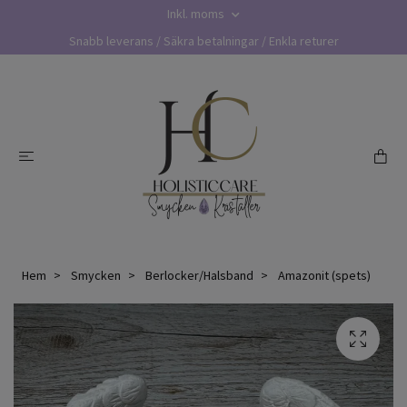
Inkl. moms
Snabb leverans / Säkra betalningar / Enkla returer
Hem
Smycken
Berlocker/Halsband
Amazonit (spets)