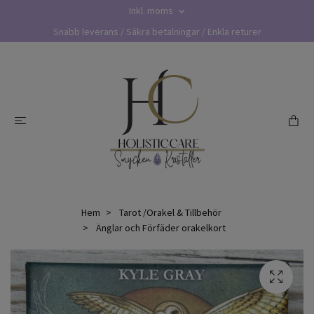
Inkl. moms
Snabb leverans / Säkra betalningar / Enkla returer
Hem
Tarot /Orakel & Tillbehör
Änglar och Förfäder orakelkort