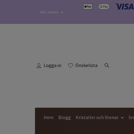
Inkl. moms
Logga in
Önskelista
Hem
Blogg
Kristaller och Stenar
Sm