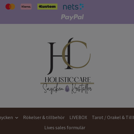
ycken
Rökelser & tillbehör
LIVEBOX
Tarot / Orakel & Til
Lives sales formulär