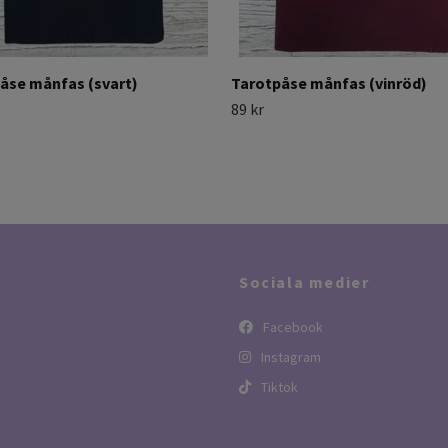
åse månfas (svart)
Tarotpåse månfas (vinröd)
89 kr
Sociala medier
Facebook
Instagram
Tiktok