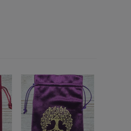
Tarotställ sva
Slutsåld