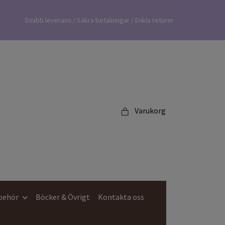
Snabb leverans / Säkra betalningar / Enkla returer
Varukorg
lbehör
Böcker & Övrigt
Kontakta oss