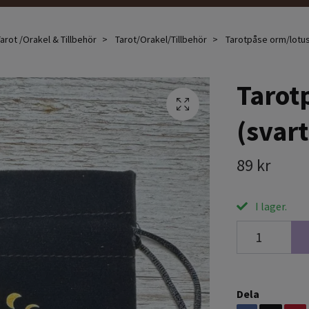
arot /Orakel & Tillbehör
Tarot/Orakel/Tillbehör
Tarotpåse orm/lotus
Tarot
(svart
89 kr
I lager.
Dela