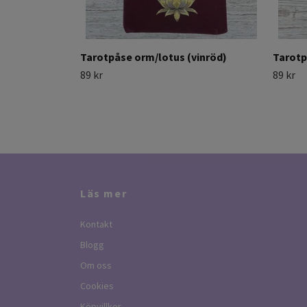
Tarotpåse orm/lotus (vinröd)
Tarotp
89 kr
89 kr
Läs mer
Kontakt
Blogg
Om oss
Cookies
Köpvillkor