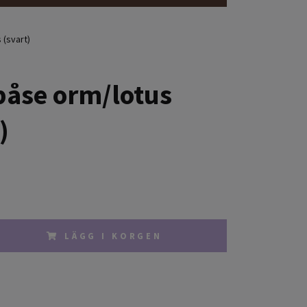
 (svart)
påse orm/lotus
)
LÄGG I KORGEN