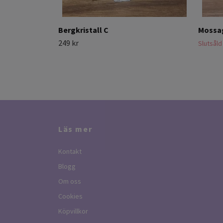
Bergkristall C
Mossa
249 kr
Slutsåld
Läs mer
Kontakt
Blogg
Om oss
Cookies
Köpvillkor