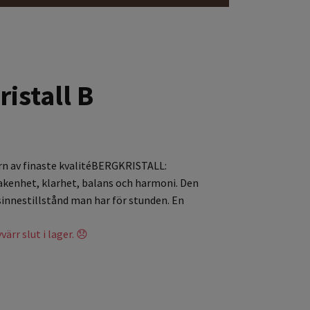
istall B
orn av finaste kvalitéBERGKRISTALL:
akenhet, klarhet, balans och harmoni. Den
sinnestillstånd man har för stunden. En
ärr slut i lager. 😞