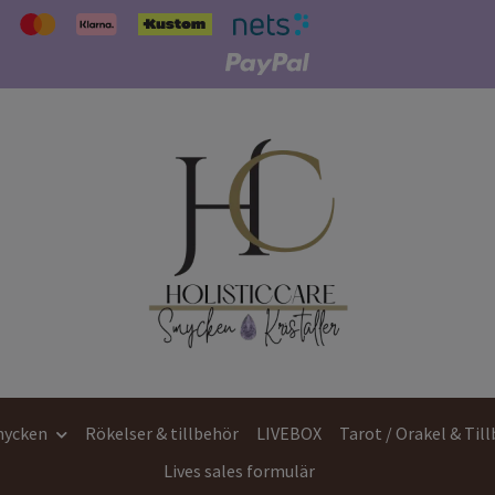
ycken
Rökelser & tillbehör
LIVEBOX
Tarot / Orakel & Til
Lives sales formulär