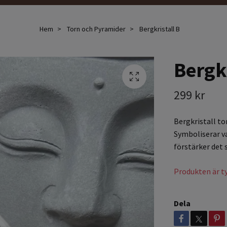
Hem
Torn och Pyramider
Bergkristall B
Bergkr
299 kr
Bergkristall t
Symboliserar v
förstärker det 
Produkten är tyv
Dela