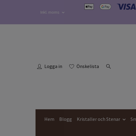
Inkl. moms
Logga in
Önskelista
Hem
Blogg
Kristaller och Stenar
Sm