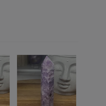
Rosenkvarts 
Slutsåld