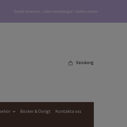
Snabb leverans / Säkra betalningar / Enkla returer
Varukorg
lbehör
Böcker & Övrigt
Kontakta oss