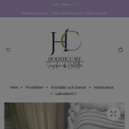
Inkl. moms
Snabb leverans / Säkra betalningar / Enkla returer
Hem
Produkter
Kristaller och Stenar
Handstenar
Labradorit C