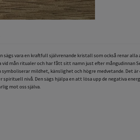
R
en sägs vara en kraftfull självrenande kristall som också renar alla
nda vid mån ritualer och har fått sitt namn just efter mångudinnan S
 symboliserar mildhet, känslighet och högre medvetande. Det är 
r spirituell nivå. Den sägs hjälpa en att lösa upp de negativa ene
rlig mot oss själva.