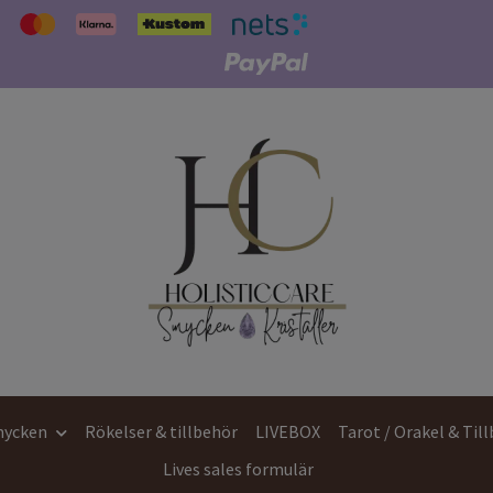
ycken
Rökelser & tillbehör
LIVEBOX
Tarot / Orakel & Til
Lives sales formulär