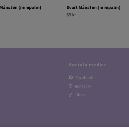
Månsten (minipalm)
Svart Månsten (minipalm)
69 kr
Sociala medier
Facebook
Instagram
Tiktok