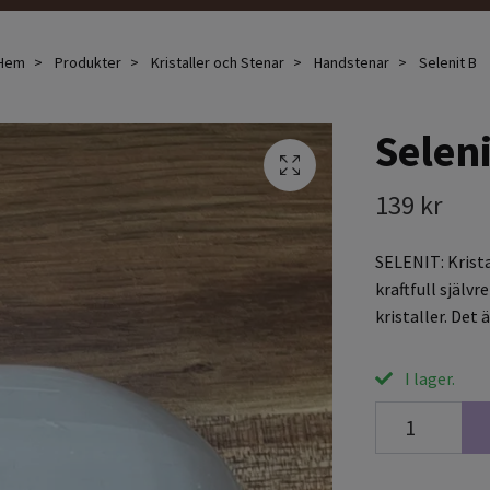
Hem
Produkter
Kristaller och Stenar
Handstenar
Selenit B
Seleni
139 kr
SELENIT: Krista
kraftfull själv
kristaller. Det
I lager.