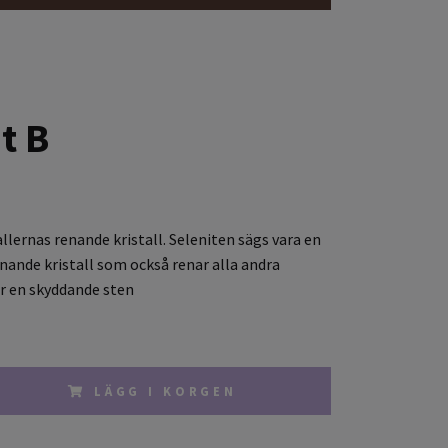
t B
llernas renande kristall. Seleniten sägs vara en
renande kristall som också renar alla andra
 är en skyddande sten
LÄGG I KORGEN