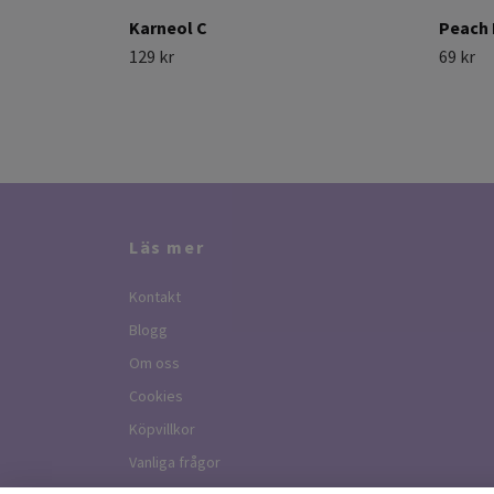
Karneol C
Peach 
129 kr
69 kr
Läs mer
Kontakt
Blogg
Om oss
Cookies
Köpvillkor
Vanliga frågor