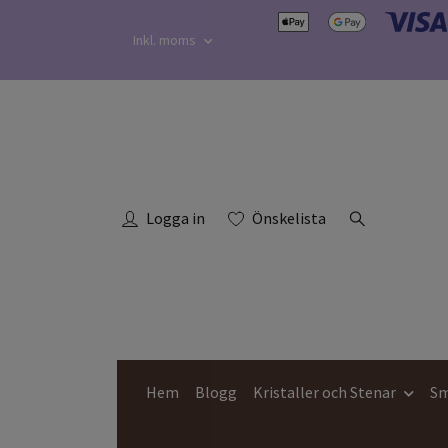
Inkl. moms
Logga in
Önskelista
Hem
Blogg
Kristaller och Stenar
Sm