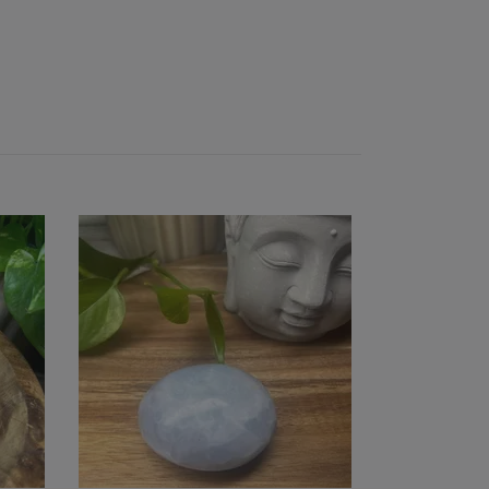
Peach månste
399 kr