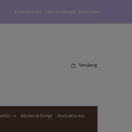
Snabb leverans / Säkra betalningar / Enkla returer
Varukorg
lbehör
Böcker & Övrigt
Kontakta oss