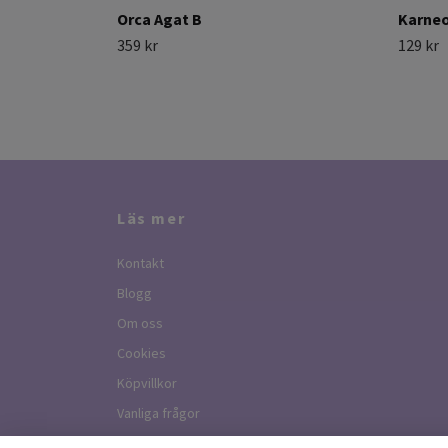
Orca Agat B
Karneo
359 kr
129 kr
Läs mer
Kontakt
Blogg
Om oss
Cookies
Köpvillkor
Vanliga frågor
Live Sales