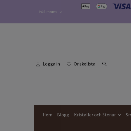
Inkl. moms
Logga in
Önskelista
Hem
Blogg
Kristaller och Stenar
Sm