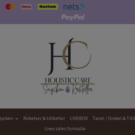
ycken
Rökelser & tillbehör
LIVEBOX
Tarot / Orakel & Til
Lives sales formulär