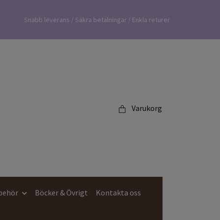
Snabb leverans / Säkra betalningar / Enkla returer
Varukorg
lbehör
Böcker & Övrigt
Kontakta oss