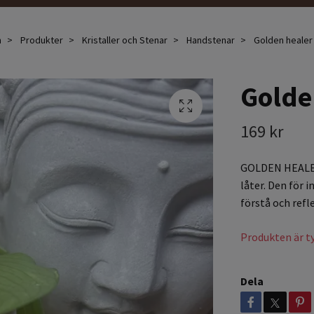
m
Produkter
Kristaller och Stenar
Handstenar
Golden healer
Golde
169 kr
GOLDEN HEALER:
låter. Den för i
förstå och refl
Produkten är tyv
Dela