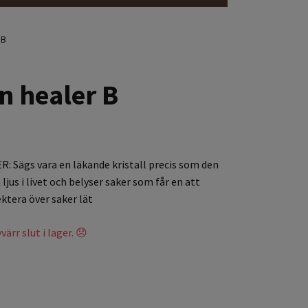
 B
n healer B
 Sägs vara en läkande kristall precis som den
n ljus i livet och belyser saker som får en att
ektera över saker lät
ärr slut i lager. 😞