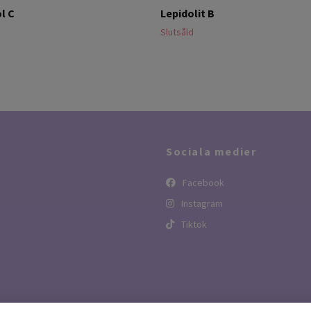
l C
Lepidolit B
Slutsåld
Sociala medier
Facebook
Instagram
Tiktok