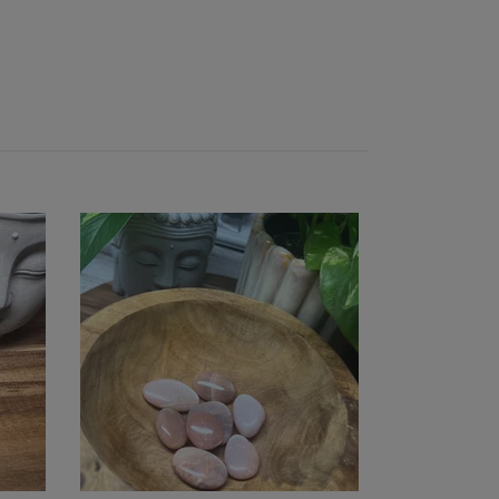
Blå kalcit B
Slutsåld