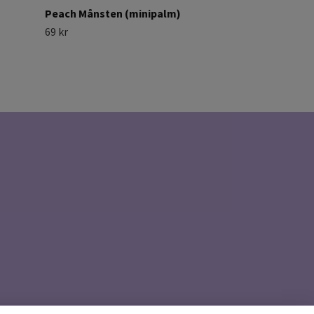
Peach Månsten (minipalm)
69 kr