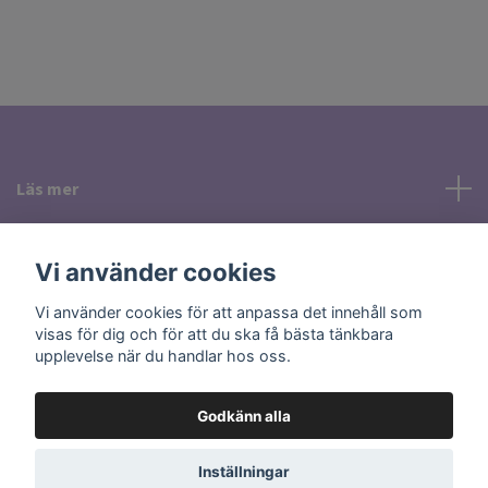
Läs mer
Sociala medier
Vi använder cookies
Vi använder cookies för att anpassa det innehåll som
visas för dig och för att du ska få bästa tänkbara
upplevelse när du handlar hos oss.
Godkänn alla
© 2026 Holisticcare Smycken & Kristaller i Uppsala
Powered by
Quickbutik
Inställningar