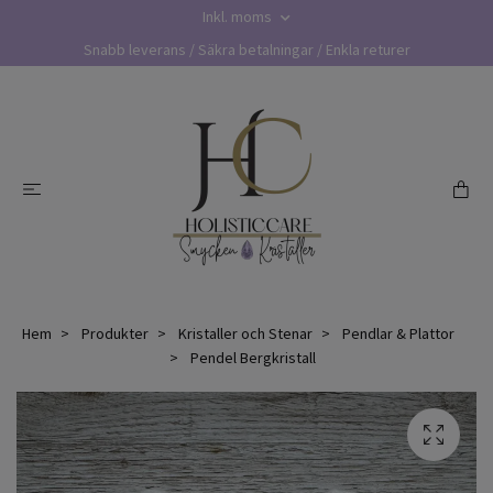
Inkl. moms
Snabb leverans / Säkra betalningar / Enkla returer
Hem
Produkter
Kristaller och Stenar
Pendlar & Plattor
Pendel Bergkristall