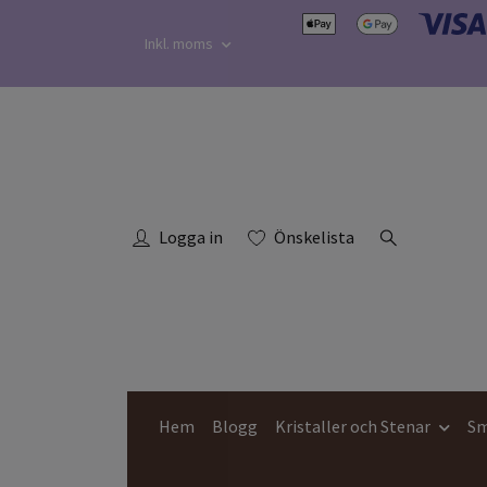
Inkl. moms
Logga in
Önskelista
Hem
Blogg
Kristaller och Stenar
Sm