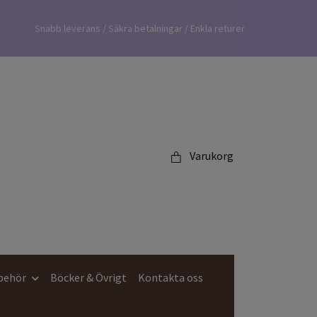
Snabb leverans / Säkra betalningar / Enkla returer
Varukorg
lbehör
Böcker & Övrigt
Kontakta oss