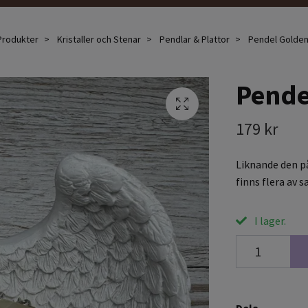
Produkter
Kristaller och Stenar
Pendlar & Plattor
Pendel Golden
Pende
179 kr
Liknande den på
finns flera av 
I lager.