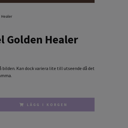
 Healer
l Golden Healer
 bilden. Kan dock variera lite till utseende då det
samma.
LÄGG I KORGEN