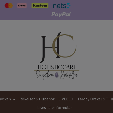
ycken
Rökelser & tillbehör
LIVEBOX
Tarot / Orakel & Til
Lives sales formulär