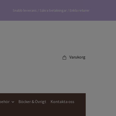
Snabb leverans / Säkra betalningar / Enkla returer
Varukorg
lbehör
Böcker & Övrigt
Kontakta oss