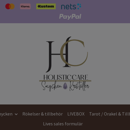
ycken
Rökelser & tillbehör
LIVEBOX
Tarot / Orakel & Til
Lives sales formulär