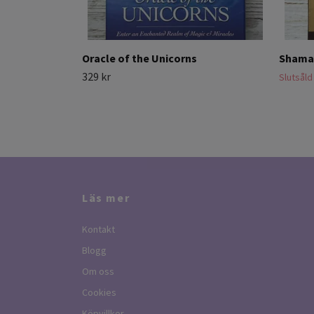
Oracle of the Unicorns
Shaman
329 kr
Slutsåld
Läs mer
Kontakt
Blogg
Om oss
Cookies
Köpvillkor