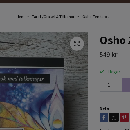
Hem
Tarot /Orakel & Tillbehör
Osho Zen tarot
Osho 
549 kr
I lager.
Dela