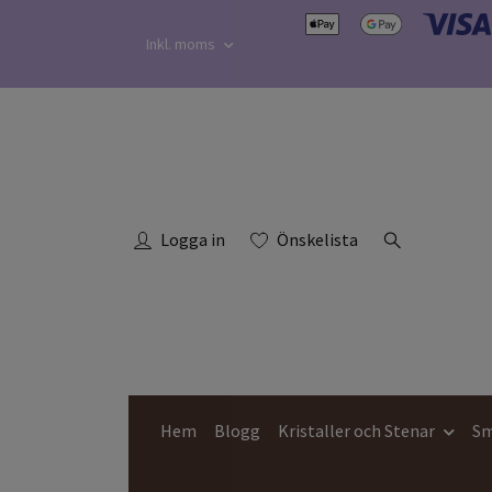
Inkl. moms
Logga in
Önskelista
Hem
Blogg
Kristaller och Stenar
Sm