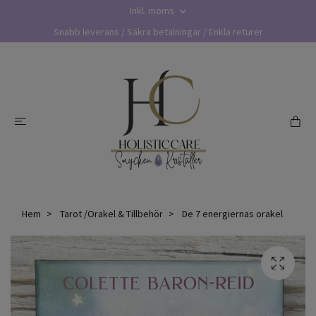
Inkl. moms
Snabb leverans / Säkra betalningar / Enkla returer
Hem
Tarot /Orakel & Tillbehör
De 7 energiernas orakel