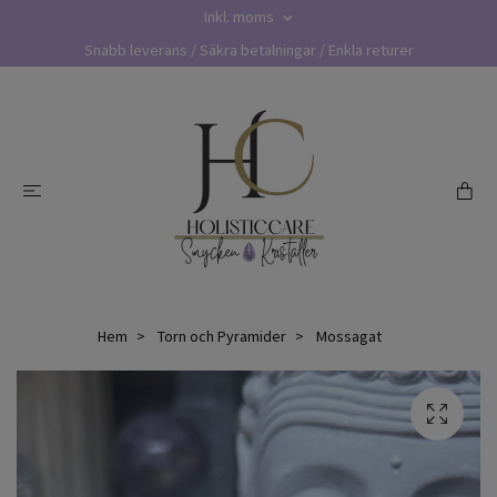
Inkl. moms
Snabb leverans / Säkra betalningar / Enkla returer
Hem
Torn och Pyramider
Mossagat